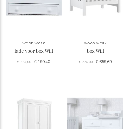
WOOD WORK
WOOD WORK
lade voor box Will
box Will
€ 190,40
€ 659,60
€ 224,00
€ 776,00