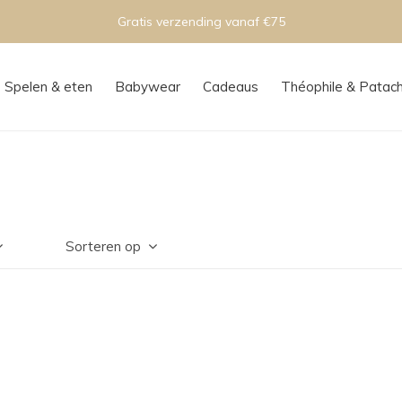
Gratis verzending vanaf €75
Spelen & eten
Babywear
Cadeaus
Théophile & Patac
Sorteren op