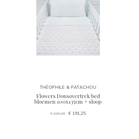
THÉOPHILE & PATACHOU
Flowers Donsovertrek bed
bloemen 100x135cm + sloop
€ 191,25
€ 225,00