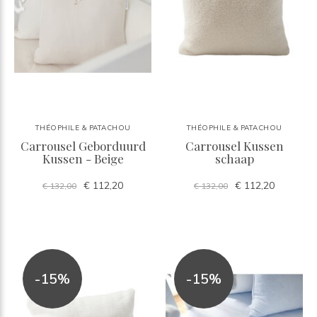
THÉOPHILE & PATACHOU
THÉOPHILE & PATACHOU
Carrousel Geborduurd
Carrousel Kussen
Kussen - Beige
schaap
€ 112,20
€ 112,20
€ 132,00
€ 132,00
-15%
-15%