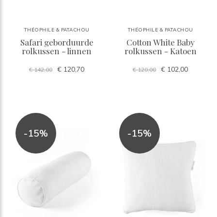
THÉOPHILE & PATACHOU
THÉOPHILE & PATACHOU
Safari geborduurde
Cotton White Baby
rolkussen - linnen
rolkussen - Katoen
€ 120,70
€ 102,00
€ 142,00
€ 120,00
-15%
-15%