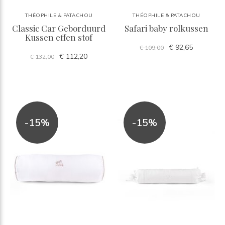
THÉOPHILE & PATACHOU
THÉOPHILE & PATACHOU
Classic Car Geborduurd
Safari baby rolkussen
Kussen effen stof
€ 92,65
€ 109,00
€ 112,20
€ 132,00
-15%
-15%