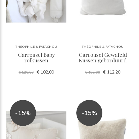
THÉOPHILE & PATACHOU
THÉOPHILE & PATACHOU
Carrousel Baby
Carrousel Gewafeld
rolkussen
Kussen geborduurd
€ 102,00
€ 112,20
€ 120,00
€ 132,00
-15%
-15%