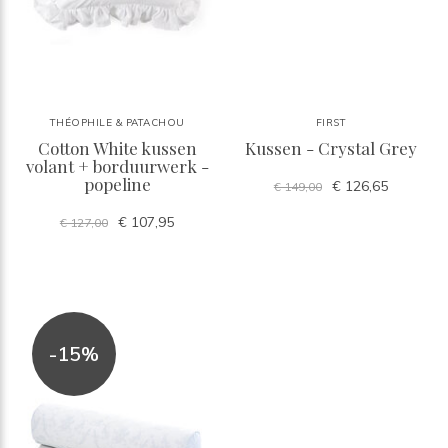
THÉOPHILE & PATACHOU
FIRST
Cotton White kussen
Kussen - Crystal Grey
volant + borduurwerk -
popeline
€ 126,65
€ 149,00
€ 107,95
€ 127,00
-15%