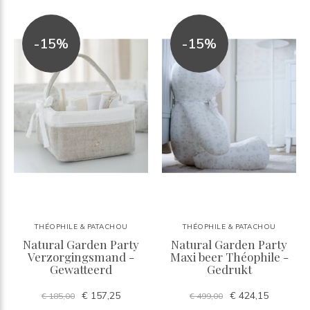
-15%
-15%
THÉOPHILE & PATACHOU
THÉOPHILE & PATACHOU
Natural Garden Party
Natural Garden Party
Verzorgingsmand -
Maxi beer Théophile -
Gewatteerd
Gedrukt
€ 157,25
€ 424,15
€ 185,00
€ 499,00