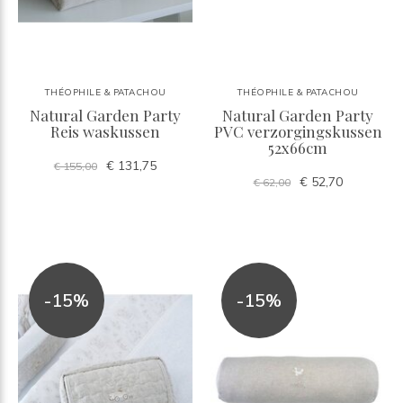
THÉOPHILE & PATACHOU
THÉOPHILE & PATACHOU
Natural Garden Party
Natural Garden Party
Reis waskussen
PVC verzorgingskussen
52x66cm
€ 131,75
€ 155,00
€ 52,70
€ 62,00
-15%
-15%