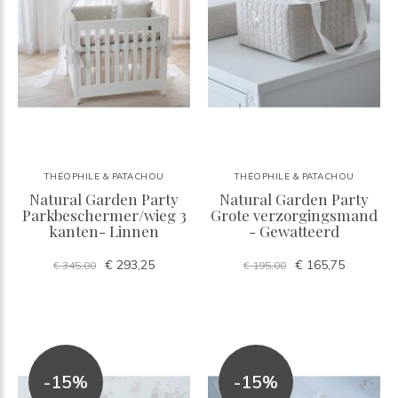
THÉOPHILE & PATACHOU
THÉOPHILE & PATACHOU
Natural Garden Party
Natural Garden Party
Parkbeschermer/wieg 3
Grote verzorgingsmand
kanten- Linnen
- Gewatteerd
€ 293,25
€ 165,75
€ 345,00
€ 195,00
-15%
-15%