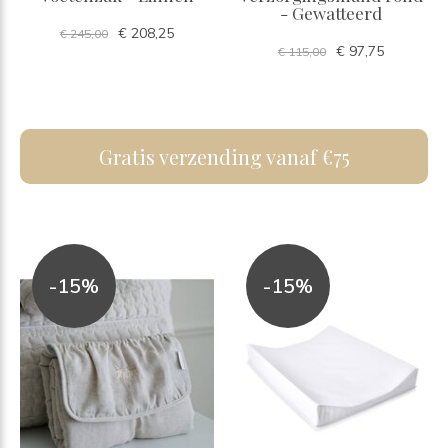
- Gewatteerd
€ 208,25
€ 245,00
€ 97,75
€ 115,00
Gratis verzending vanaf €75
-15%
-15%