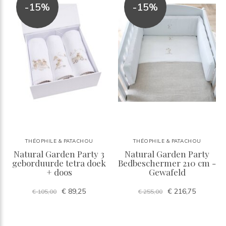
-15%
-15%
THÉOPHILE & PATACHOU
THÉOPHILE & PATACHOU
Natural Garden Party 3
Natural Garden Party
geborduurde tetra doek
Bedbeschermer 210 cm -
+ doos
Gewafeld
€ 89,25
€ 216,75
€ 105,00
€ 255,00