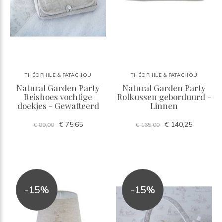
THÉOPHILE & PATACHOU
THÉOPHILE & PATACHOU
Natural Garden Party
Natural Garden Party
Reishoes vochtige
Rolkussen geborduurd -
doekjes - Gewatteerd
Linnen
€ 75,65
€ 140,25
€ 89,00
€ 165,00
-15%
-15%