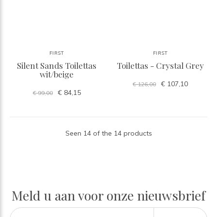
FIRST
FIRST
Silent Sands Toilettas
Toilettas - Crystal Grey
wit/beige
€ 107,10
€ 126,00
€ 84,15
€ 99,00
Seen 14 of the 14 products
Meld u aan voor onze nieuwsbrief