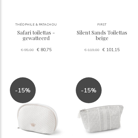
THÉOPHILE & PATACHOU
FIRST
Safari toilettas -
Silent Sands Toilettas
gewatteerd
beige
€ 80,75
€ 101,15
€ 95,00
€ 119,00
-15%
-15%