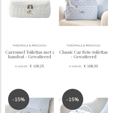
THÉOPHILE & PATACHOU
THÉOPHILE & PATACHOU
Carrousel Toilettas met 1
Classic Car Reis-toilettas
handvat - Gewatteerd
- Gewatteerd
€ 106,25
€ 168,30
€ 125,00
€ 198,00
-15%
-15%