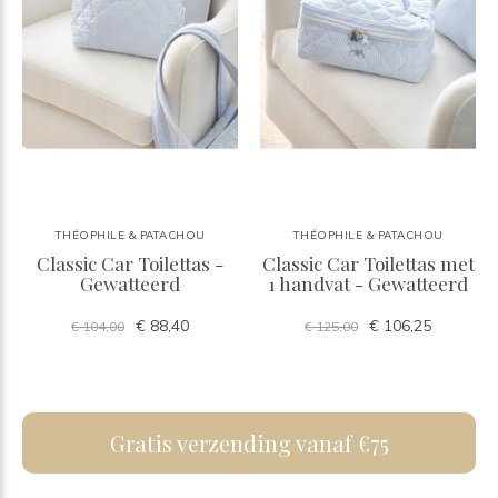
THÉOPHILE & PATACHOU
THÉOPHILE & PATACHOU
Classic Car Toilettas -
Classic Car Toilettas met
Gewatteerd
1 handvat - Gewatteerd
€ 88,40
€ 106,25
€ 104,00
€ 125,00
Gratis verzending vanaf €75