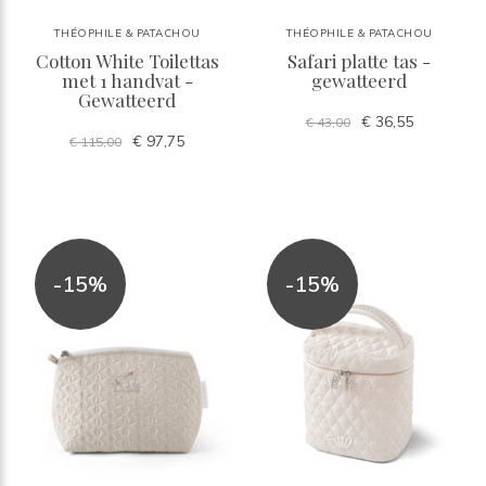
THÉOPHILE & PATACHOU
THÉOPHILE & PATACHOU
Cotton White Toilettas
Safari platte tas -
met 1 handvat -
gewatteerd
Gewatteerd
€ 36,55
€ 43,00
€ 97,75
€ 115,00
-15%
-15%