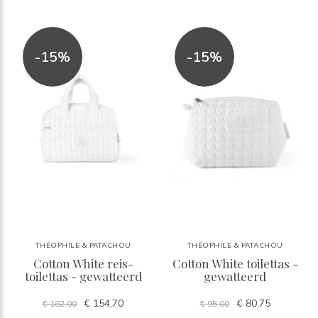
-15%
-15%
THÉOPHILE & PATACHOU
THÉOPHILE & PATACHOU
Cotton White reis-
Cotton White toilettas -
toilettas - gewatteerd
gewatteerd
€ 154,70
€ 80,75
€ 182,00
€ 95,00