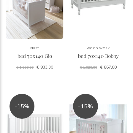
FIRST
WOOD WORK
bed 70x140 Gio
bed 70x140 Bobby
€ 933,30
€ 867,00
€ 1.098,00
€ 1.020,00
-15%
-15%