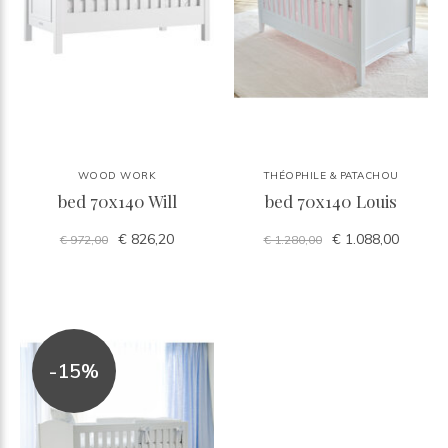
WOOD WORK
THÉOPHILE & PATACHOU
bed 70x140 Will
bed 70x140 Louis
€ 826,20
€ 1.088,00
€ 972,00
€ 1.280,00
-15%