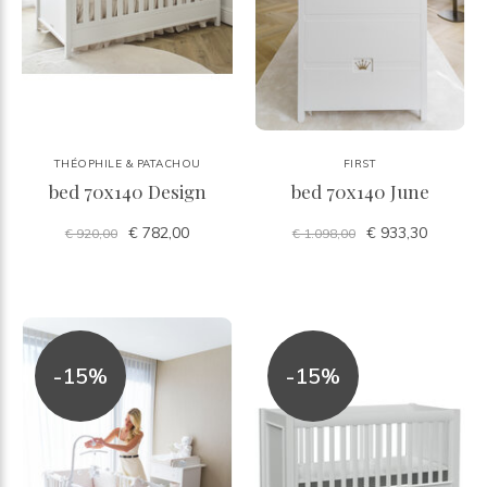
THÉOPHILE & PATACHOU
FIRST
bed 70x140 Design
bed 70x140 June
€ 782,00
€ 933,30
€ 920,00
€ 1.098,00
-15%
-15%