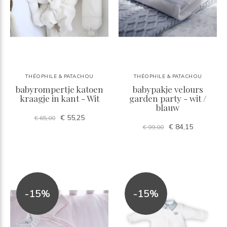
THÉOPHILE & PATACHOU
THÉOPHILE & PATACHOU
babyrompertje katoen
babypakje velours
kraagje in kant - Wit
garden party - wit /
blauw
€ 55,25
€ 65,00
€ 84,15
€ 99,00
-15%
-15%