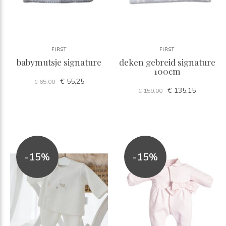
FIRST
FIRST
babymutsje signature
deken gebreid signature
100cm
€ 55,25
€ 65,00
€ 135,15
€ 159,00
-15%
-15%