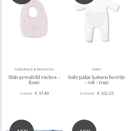
THÉOPHILE & PATACHOU
FIRST
Slab gewafeld ruches -
babypakje katoen beertje
Roze
- wit / roze
€ 37,40
€ 101,15
€ 44,00
€ 119,00