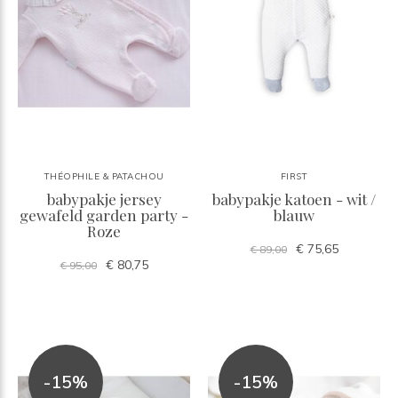
THÉOPHILE & PATACHOU
FIRST
babypakje jersey
babypakje katoen - wit /
gewafeld garden party -
blauw
Roze
€ 75,65
€ 89,00
€ 80,75
€ 95,00
-15%
-15%