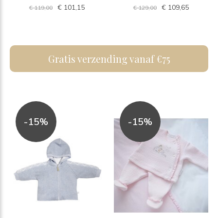
€ 101,15
€ 109,65
€ 119,00
€ 129,00
Gratis verzending vanaf €75
-15%
-15%