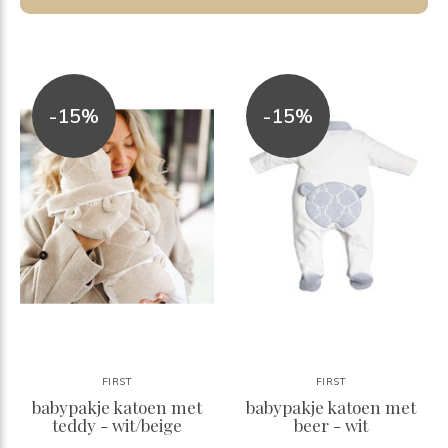
-15%
-15%
FIRST
FIRST
babypakje katoen met
babypakje katoen met
teddy - wit/beige
beer - wit