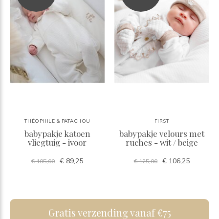
THÉOPHILE & PATACHOU
FIRST
babypakje katoen
babypakje velours met
vliegtuig - ivoor
ruches - wit / beige
€ 89,25
€ 106,25
€ 105,00
€ 125,00
Gratis verzending vanaf €75