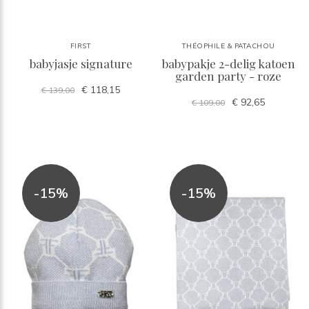
FIRST
THÉOPHILE & PATACHOU
babyjasje signature
babypakje 2-delig katoen
garden party - roze
€ 118,15
€ 139,00
€ 92,65
€ 109,00
-15%
-15%