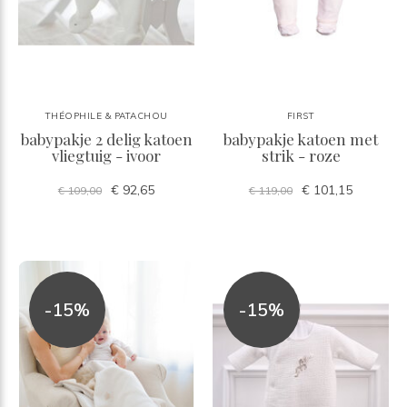
THÉOPHILE & PATACHOU
FIRST
babypakje 2 delig katoen
babypakje katoen met
vliegtuig - ivoor
strik - roze
€ 92,65
€ 101,15
€ 109,00
€ 119,00
-15%
-15%