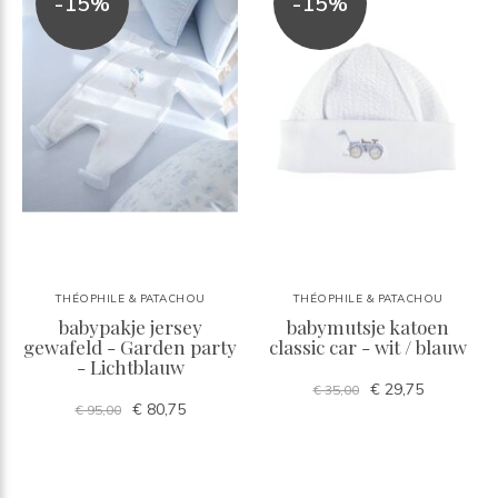
-15%
-15%
THÉOPHILE & PATACHOU
THÉOPHILE & PATACHOU
babypakje jersey
babymutsje katoen
gewafeld - Garden party
classic car - wit / blauw
- Lichtblauw
€ 29,75
€ 35,00
€ 80,75
€ 95,00