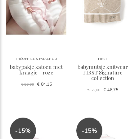
THÉOPHILE & PATACHOU
FIRST
babypakje katoen met
babymutsje knitwear
kraagje - roze
FIRST Signature
collection
€ 84,15
€ 99,00
€ 46,75
€ 55,00
-15%
-15%