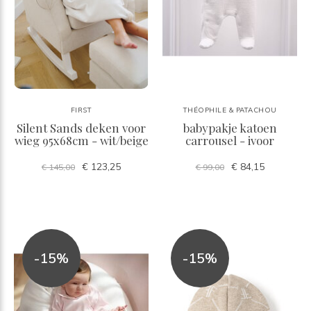
FIRST
THÉOPHILE & PATACHOU
Silent Sands deken voor
babypakje katoen
wieg 95x68cm - wit/beige
carrousel - ivoor
€ 123,25
€ 84,15
€ 145,00
€ 99,00
-15%
-15%