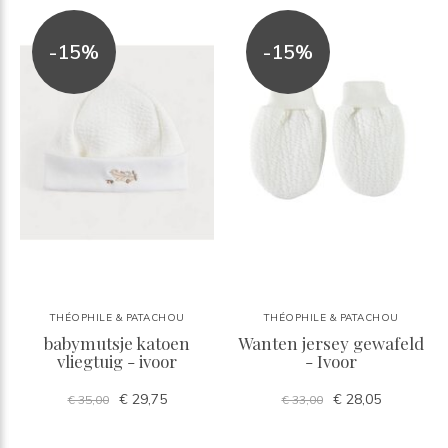
-15%
-15%
THÉOPHILE & PATACHOU
THÉOPHILE & PATACHOU
babymutsje katoen
Wanten jersey gewafeld
vliegtuig - ivoor
- Ivoor
€ 29,75
€ 28,05
€ 35,00
€ 33,00