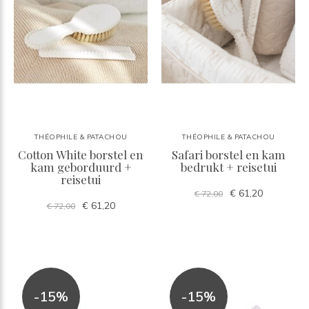
THÉOPHILE & PATACHOU
THÉOPHILE & PATACHOU
Cotton White borstel en
Safari borstel en kam
kam geborduurd +
bedrukt + reisetui
reisetui
€ 61,20
€ 72,00
€ 61,20
€ 72,00
-15%
-15%