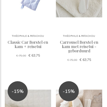
THÉOPHILE & PATACHOU
THÉOPHILE & PATACHOU
Classic Car Borstel en
Carrousel Borstel en
kam + reisetui
kam met reisetui -
geborduurd
€ 63,75
€ 75,00
€ 63,75
€ 75,00
-15%
-15%