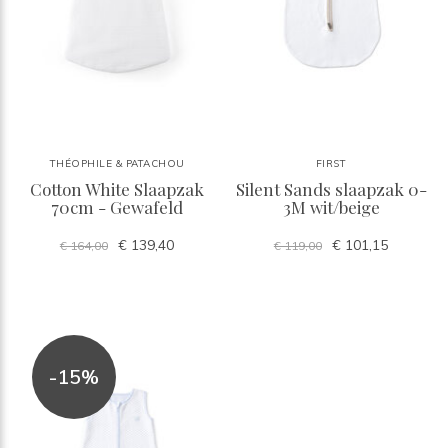
THÉOPHILE & PATACHOU
FIRST
Cotton White Slaapzak
Silent Sands slaapzak 0-
70cm - Gewafeld
3M wit/beige
€ 139,40
€ 101,15
€ 164,00
€ 119,00
-15%