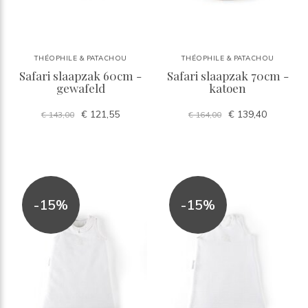
THÉOPHILE & PATACHOU
THÉOPHILE & PATACHOU
Safari slaapzak 60cm -
Safari slaapzak 70cm -
gewafeld
katoen
€ 121,55
€ 139,40
€ 143,00
€ 164,00
-15%
-15%