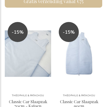
Gratis verzending vanaf €75
-15%
-15%
THÉOPHILE & PATACHOU
THÉOPHILE & PATACHOU
Classic Car Slaapzak
Classic Car Slaapzak
70cm - Katoen
90cm