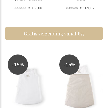
€ 153,00
€ 169,15
€ 180,00
€ 199,00
Gratis verzending vanaf €75
-15%
-15%