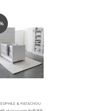
5%
ÉOPHILE & PATACHOU
ijt 160x230cm Soft Wit