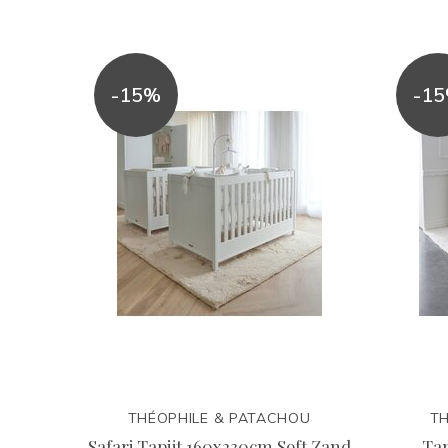
-15%
-1
THÉOPHILE & PATACHOU
TH
Safari Tapijt 160x230cm Soft Zand
Tap