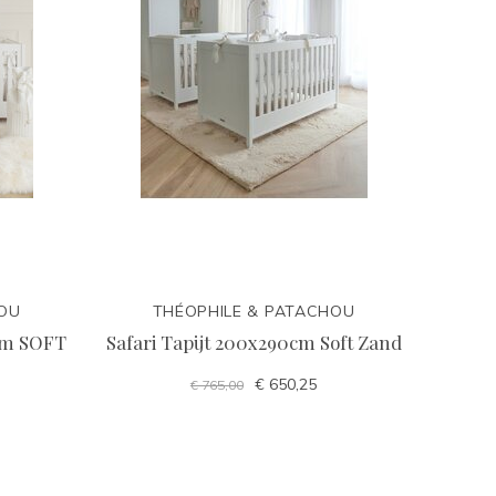
HOU
THÉOPHILE & PATACHOU
cm SOFT
Safari Tapijt 200x290cm Soft Zand
€ 650,25
€ 765,00