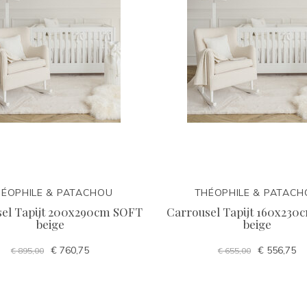
ÉOPHILE & PATACHOU
THÉOPHILE & PATAC
el Tapijt 200x290cm SOFT
Carrousel Tapijt 160x230
beige
beige
€ 760,75
€ 556,75
€ 895,00
€ 655,00