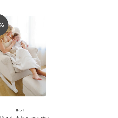
5%
FIRST
nt Sands deken voor wieg