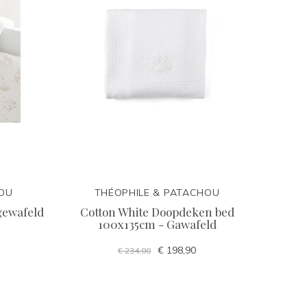
HOU
THÉOPHILE & PATACHOU
gewafeld
Cotton White Doopdeken bed
100x135cm - Gawafeld
€ 198,90
€ 234,00