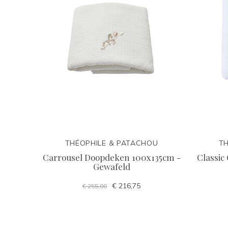
THÉOPHILE & PATACHOU
TH
Carrousel Doopdeken 100x135cm -
Classic
Gewafeld
€ 216,75
€ 255,00