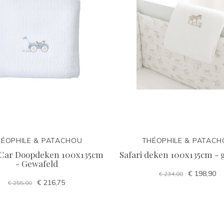
ÉOPHILE & PATACHOU
THÉOPHILE & PATAC
 Car Doopdeken 100x135cm
Safari deken 100x135cm - 
- Gewafeld
€ 198,90
€ 234,00
€ 216,75
€ 255,00