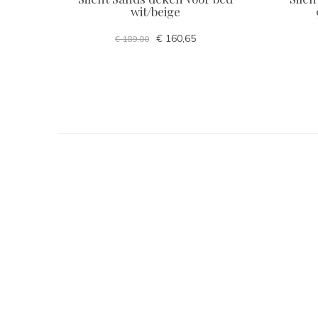
wit/beige
€ 160,65
€ 189,00