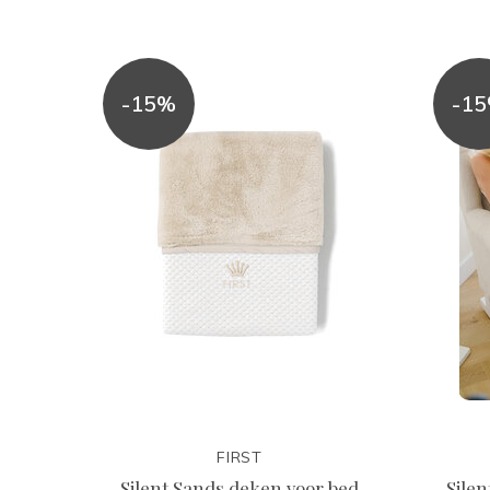
-15%
-1
FIRST
Silent Sands deken voor bed
Sile