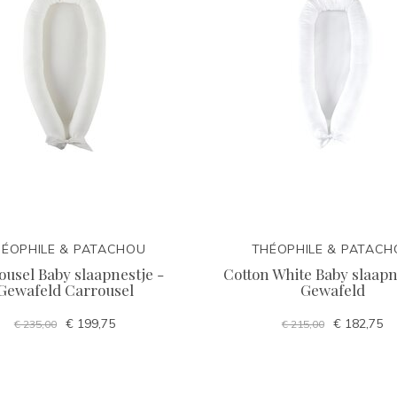
ÉOPHILE & PATACHOU
THÉOPHILE & PATAC
ousel Baby slaapnestje -
Cotton White Baby slaapn
Gewafeld Carrousel
Gewafeld
€ 199,75
€ 182,75
€ 235,00
€ 215,00