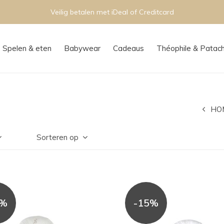
Veilig betalen met iDeal of Creditcard
Spelen & eten
Babywear
Cadeaus
Théophile & Patac
HO
Sorteren op
5%
-15%