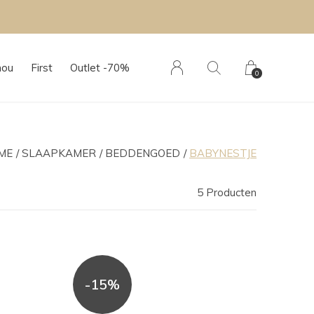
hou
First
Outlet -70%
0
ME
SLAAPKAMER
BEDDENGOED
BABYNESTJE
5 Producten
-15%