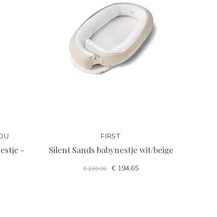
HOU
FIRST
estje -
Silent Sands babynestje wit/beige
€ 194,65
€ 229,00