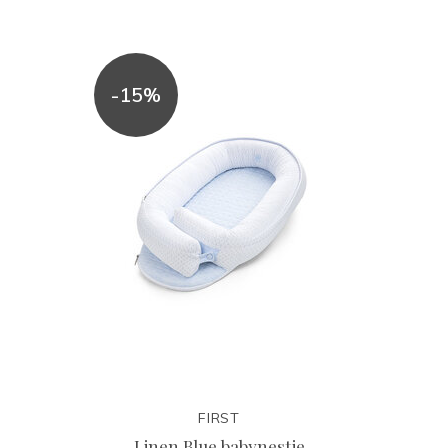
-15%
FIRST
Linen Blue babynestje