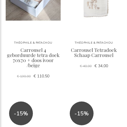
THÉOPHILE & PATACHOU
THÉOPHILE & PATACHOU
Carrousel 4
Carrousel Tetradoek
geborduurde tetra doek
Schaap Carrousel
70x70 + doos ivoor
/beige
€ 34,00
€ 40,00
€ 110,50
€ 130,00
-15%
-15%