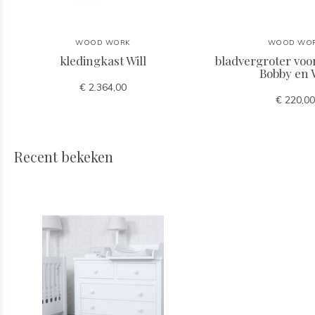
WOOD WORK
WOOD WO
kledingkast Will
bladvergroter vo
Bobby en W
€ 2.364,00
€ 220,00
Recent bekeken