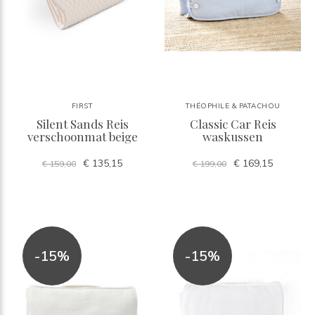
FIRST
THÉOPHILE & PATACHOU
Silent Sands Reis
Classic Car Reis
verschoonmat beige
waskussen
€ 135,15
€ 169,15
€ 159,00
€ 199,00
-15%
-15%