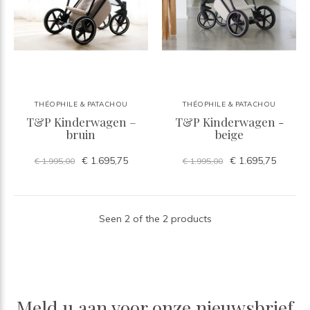
THÉOPHILE & PATACHOU
THÉOPHILE & PATACHOU
T&P Kinderwagen –
T&P Kinderwagen -
bruin
beige
€ 1.695,75
€ 1.695,75
€ 1.995,00
€ 1.995,00
Seen 2 of the 2 products
Meld u aan voor onze nieuwsbrief