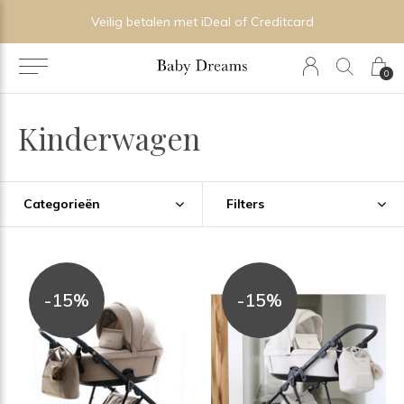
Veilig betalen met iDeal of Creditcard
0
Kinderwagen
Categorieën
Filters
-15%
-15%