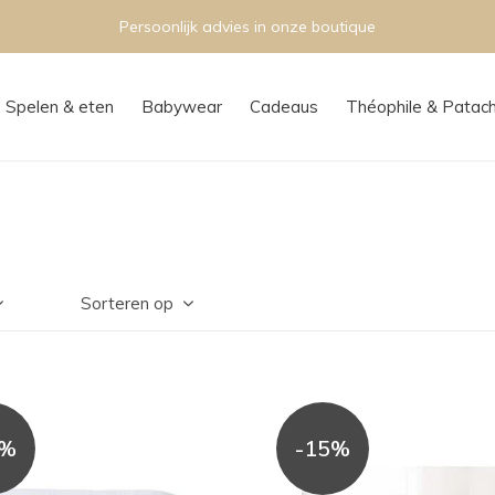
Persoonlijk advies in onze boutique
Spelen & eten
Babywear
Cadeaus
Théophile & Patac
Sorteren op
5%
-15%