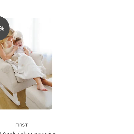
5%
FIRST
nt Sands deken voor wieg