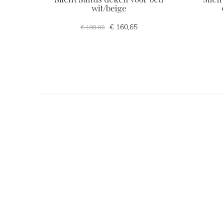
wit/beige
€ 160,65
€ 189,00