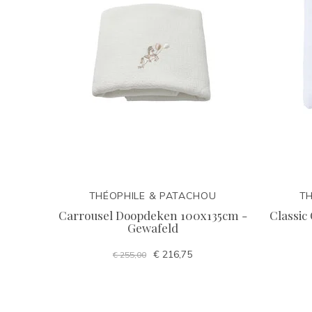
THÉOPHILE & PATACHOU
TH
Carrousel Doopdeken 100x135cm -
Classic
Gewafeld
€ 216,75
€ 255,00