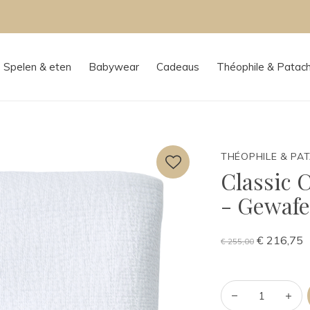
Persoonlijk advies in onze boutique
Spelen & eten
Babywear
Cadeaus
Théophile & Patac
THÉOPHILE & PA
Classic 
- Gewafe
€ 216,75
€ 255,00