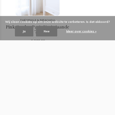
THÉOPHILE & PATACHOU
Wij slaan cookies op om onze website te verbeteren. Is dat akkoord?
Pink Garden Party Voet staande
lamp "Antique"
Ja
Nee
Meer over cookies »
€ 360,00
Meld u aan voor onze nieuwsbrief
Abonneer
Baby Dreams