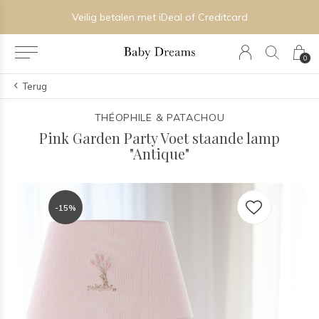
Veilig betalen met iDeal of Creditcard
0
Terug
THÉOPHILE & PATACHOU
Pink Garden Party Voet staande lamp
"Antique"
-15%