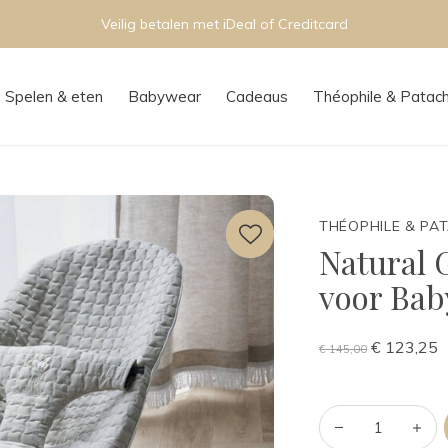
Persoonlijk advies in onze 
Spelen & eten
Babywear
Cadeaus
Théophile & Patac
THÉOPHILE & PA
Natural 
voor Bab
€ 123,25
€ 145,00