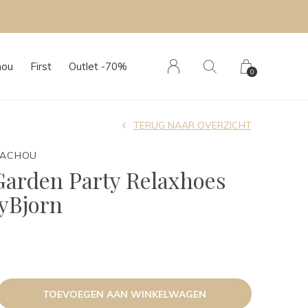
boutique
hou
First
Outlet -70%
0
TERUG NAAR OVERZICHT
TACHOU
Garden Party Relaxhoes
yBjorn
TOEVOEGEN AAN WINKELWAGEN