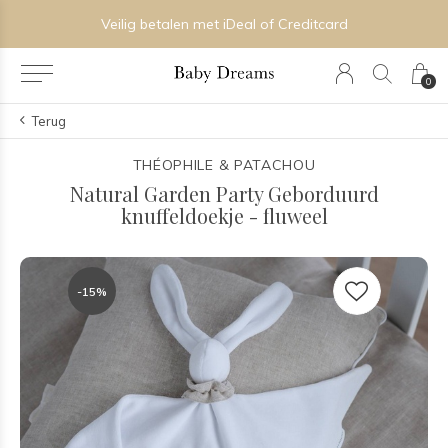
Veilig betalen met iDeal of Creditcard
0
Terug
THÉOPHILE & PATACHOU
Natural Garden Party Geborduurd
knuffeldoekje - fluweel
-15%