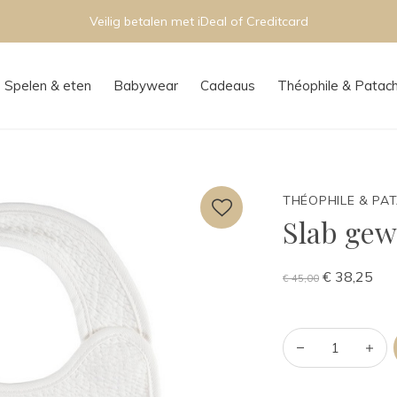
Veilig betalen met iDeal of Creditcard
Spelen & eten
Babywear
Cadeaus
Théophile & Patac
THÉOPHILE & PA
Slab gew
€ 38,25
€ 45,00