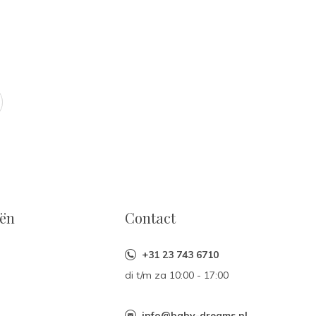
eën
Contact
+31 23 743 6710
di t/m za 10:00 - 17:00
n
info@baby-dreams.nl