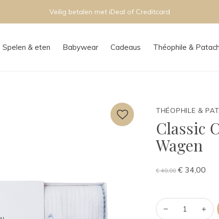
Veilig betalen met iDeal of Creditcard
Spelen & eten
Babywear
Cadeaus
Théophile & Patac
THÉOPHILE & PA
Classic 
Wagen
€ 34,00
€ 40,00