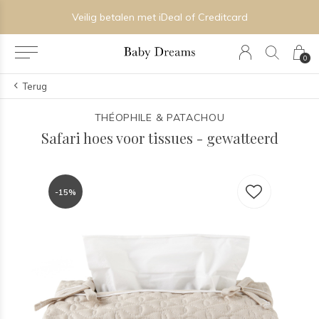
Veilig betalen met iDeal of Creditcard
0
Terug
THÉOPHILE & PATACHOU
Safari hoes voor tissues - gewatteerd
-15%