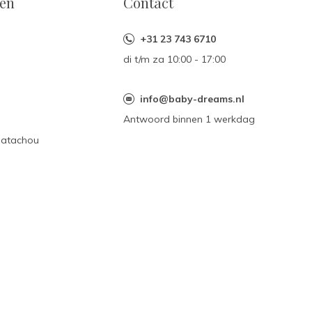
eën
Contact
+31 23 743 6710
di t/m za 10:00 - 17:00
n
info@baby-dreams.nl
Antwoord binnen 1 werkdag
Patachou