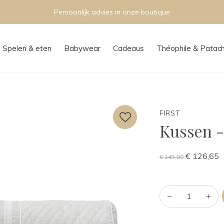
Persoonlijk advies in onze boutique
Spelen & eten
Babywear
Cadeaus
Théophile & Patac
FIRST
Kussen -
€ 126,65
€ 149,00