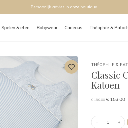
Persoonlijk advies in onze boutique
Spelen & eten
Babywear
Cadeaus
Théophile & Patac
THÉOPHILE & PA
Classic 
Katoen
€ 153,00
€ 180,00