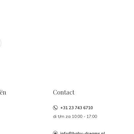
eën
Contact
+31 23 743 6710
di t/m za 10:00 - 17:00
n
info@baby-dreams.nl