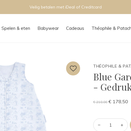
Persoonlijk advies in onze boutique
Spelen & eten
Babywear
Cadeaus
Théophile & Patac
THÉOPHILE & PA
Blue Gar
- Gedruk
€ 178,50
€ 210,00