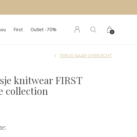
hou
First
Outlet -70%
0
TERUG NAAR OVERZICHT
je knitwear FIRST
 collection
e: