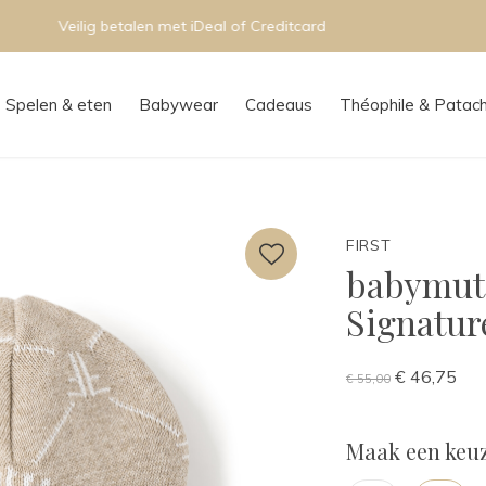
Persoonlijk advies in onze boutique
Spelen & eten
Babywear
Cadeaus
Théophile & Patac
FIRST
babymuts
Signature
€ 46,75
€ 55,00
Maak een keuz