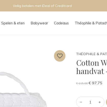
Persoonlijk advies in onze boutique
Spelen & eten
Babywear
Cadeaus
Théophile & Patac
THÉOPHILE & PA
Cotton Wh
handvat 
€ 97,75
€ 115,00