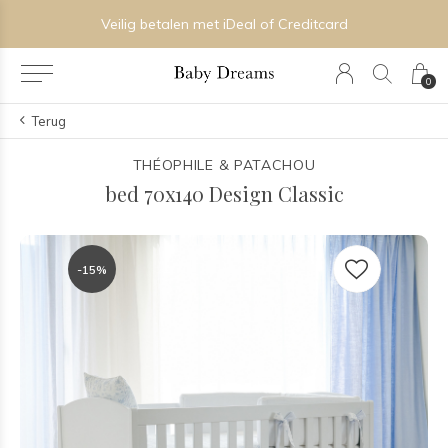
Veilig betalen met iDeal of Creditcard
0
Terug
THÉOPHILE & PATACHOU
bed 70x140 Design Classic
-15%