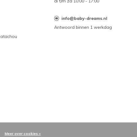
di t/m za 10:00 - 17:00
n
info@baby-dreams.nl
Antwoord binnen 1 werkdag
Patachou
Meer over cookies »