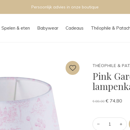
Persoonlijk advies in onze boutique
Spelen & eten
Babywear
Cadeaus
Théophile & Patac
THÉOPHILE & PA
Pink Gar
lampenk
€ 74,80
€ 88,00