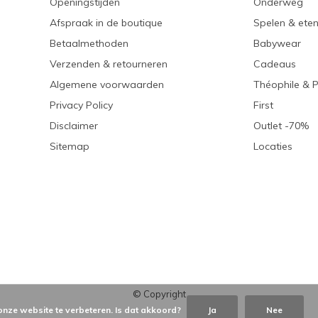
Openingstijden
Onderweg
Afspraak in de boutique
Spelen & ete
Betaalmethoden
Babywear
Verzenden & retourneren
Cadeaus
Algemene voorwaarden
Théophile & 
Privacy Policy
First
Disclaimer
Outlet -70%
Sitemap
Locaties
© Copyright
onze website te verbeteren. Is dat akkoord?
Ja
Nee