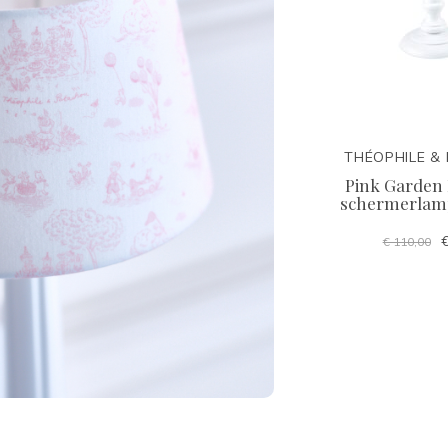
THÉOPHILE &
Pink Garden 
schermerlamp
€
€ 110,00