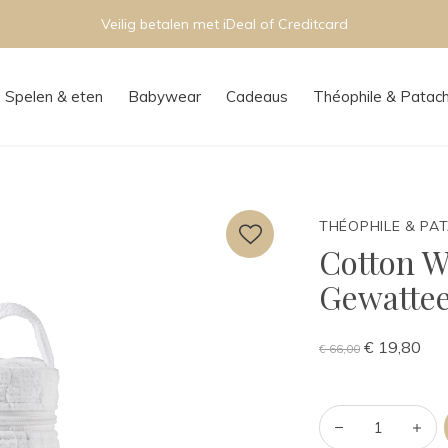
Persoonlijk advies in onze boutique
Spelen & eten
Babywear
Cadeaus
Théophile & Patac
THÉOPHILE & PA
Cotton W
Gewatte
€ 19,80
€ 66,00