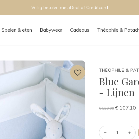
Veilig betalen met iDeal of Creditcard
Spelen & eten
Babywear
Cadeaus
Théophile & Patac
THÉOPHILE & PA
Blue Gar
- Lijnen
€ 107,10
€ 126,00