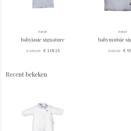
FIRST
FIRST
babyjasje signature
babymutsje si
€ 118,15
€ 55
€ 139,00
€ 65,00
Recent bekeken