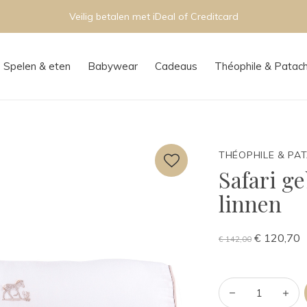
Persoonlijk advies in onze boutique
Spelen & eten
Babywear
Cadeaus
Théophile & Patac
THÉOPHILE & PA
Safari g
linnen
€ 120,70
€ 142,00