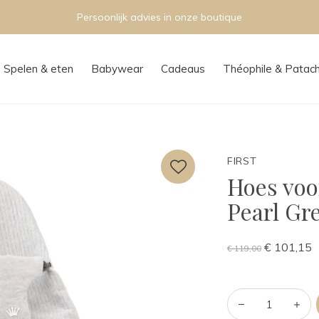
Persoonlijk advies in onze boutique
Spelen & eten
Babywear
Cadeaus
Théophile & Patac
FIRST
Hoes voo
Pearl Gr
€ 101,15
€ 119,00