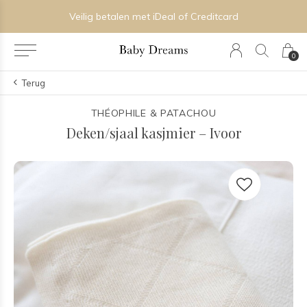
Veilig betalen met iDeal of Creditcard
0
Terug
THÉOPHILE & PATACHOU
Deken/sjaal kasjmier – Ivoor