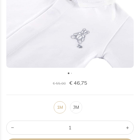
€ 46,75
€ 55,00
1M
3M