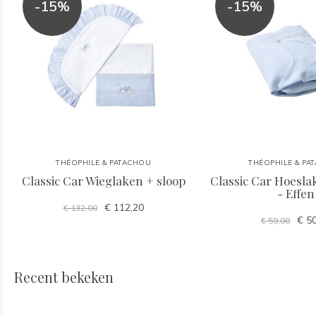
-15%
-15%
THÉOPHILE & PATACHOU
THÉOPHILE & PA
Classic Car Wieglaken + sloop
Classic Car Hoesla
- Effen
€ 112,20
€ 132,00
€ 50
€ 59,00
Recent bekeken