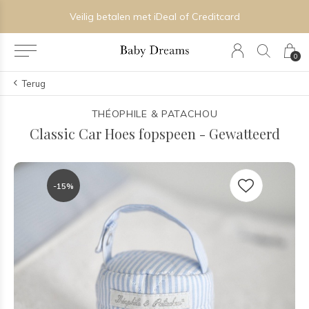
Veilig betalen met iDeal of Creditcard
0
Terug
THÉOPHILE & PATACHOU
Classic Car Hoes fopspeen - Gewatteerd
-15%