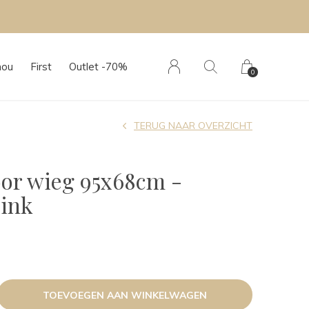
Persoonlijk advies in onze boutique
hou
First
Outlet -70%
0
TERUG NAAR OVERZICHT
or wieg 95x68cm -
Pink
TOEVOEGEN AAN WINKELWAGEN