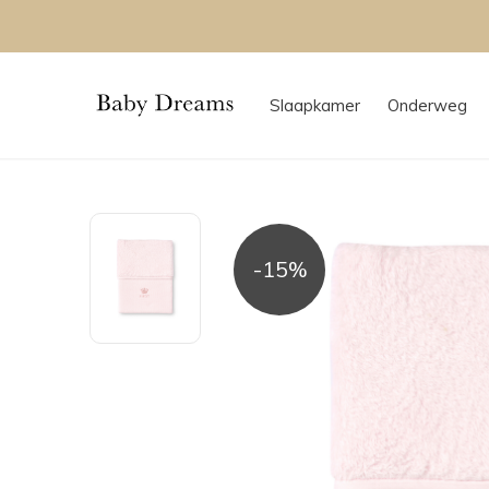
Veilig betalen met iDeal of Creditcard
Slaapkamer
Onderweg
-15%