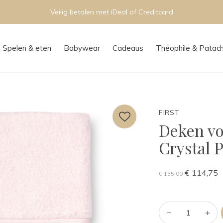
Spelen & eten
Babywear
Cadeaus
Théophile & Patac
FIRST
Deken vo
Crystal 
€ 114,75
€ 135,00