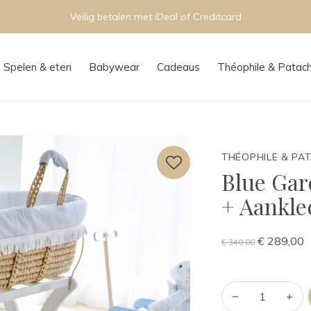
Persoonlijk advies in onze boutique
Spelen & eten
Babywear
Cadeaus
Théophile & Patac
THÉOPHILE & PA
Blue Gar
+ Aankle
€ 289,00
€ 340,00