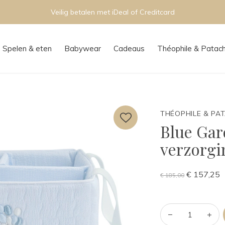
Veilig betalen met iDeal of Creditcard
Spelen & eten
Babywear
Cadeaus
Théophile & Patac
THÉOPHILE & PA
Blue Gar
verzorg
€ 157,25
€ 185,00