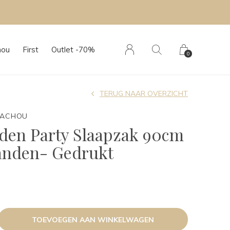
 in onze boutique
hou
First
Outlet -70%
0
TERUG NAAR OVERZICHT
TACHOU
den Party Slaapzak 90cm
anden- Gedrukt
TOEVOEGEN AAN WINKELWAGEN