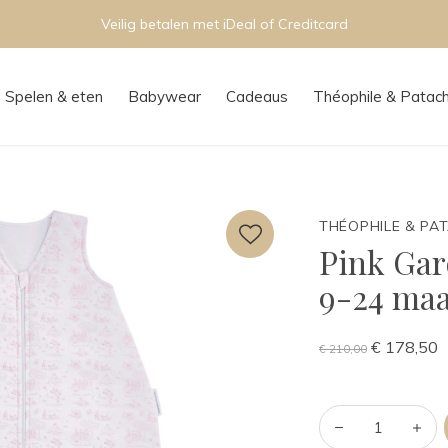
Persoonlijk advies
Spelen & eten
Babywear
Cadeaus
Théophile & Patac
THÉOPHILE & PA
Pink Gar
9-24 ma
€ 178,50
€ 210,00