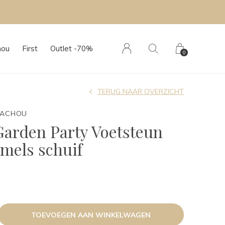
hou
First
Outlet -70%
0
TERUG NAAR OVERZICHT
TACHOU
Garden Party Voetsteun
emels schuif
TOEVOEGEN AAN WINKELWAGEN