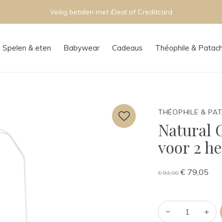
Veilig betalen met iDeal of Creditcard
Spelen & eten
Babywear
Cadeaus
Théophile & Patac
THÉOPHILE & PA
Natural 
voor 2 h
€ 79,05
€ 93,00