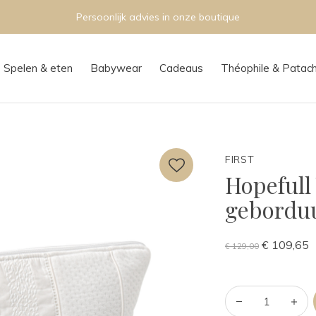
Persoonlijk advies in onze boutique
Spelen & eten
Babywear
Cadeaus
Théophile & Patac
FIRST
Hopefull 
gebordu
€ 109,65
€ 129,00