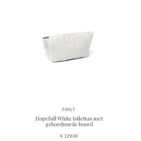
FIRST
Hopefull White toilettas met
geborduurde boord
€ 129,00