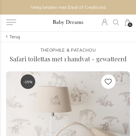
Veilig betalen met iDeal of Creditcard
0
Terug
THÉOPHILE & PATACHOU
Safari toilettas met 1 handvat - gewatteerd
-15%