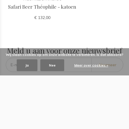
Safari Beer Théophile - katoen
€ 132,00
Meld u aan voor onze nieuwsbrief
Wij slaan cookies op om onze website te verbeteren. Is dat akkoord?
Abonneer
Ja
Nee
Meer over cookies »
Baby Dreams
Informatie
Categorieën