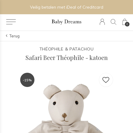
Veilig betalen met iDeal of Creditcard
0
Terug
THÉOPHILE & PATACHOU
Safari Beer Théophile - katoen
-15%