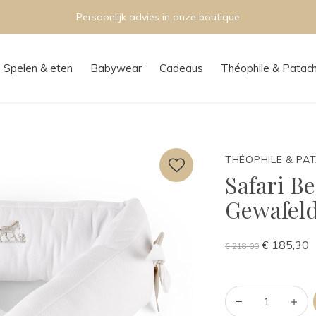
Persoonlijk advies in onze boutique
Spelen & eten
Babywear
Cadeaus
Théophile & Patac
THÉOPHILE & PA
Safari B
Gewafeld
€ 185,30
€ 218,00