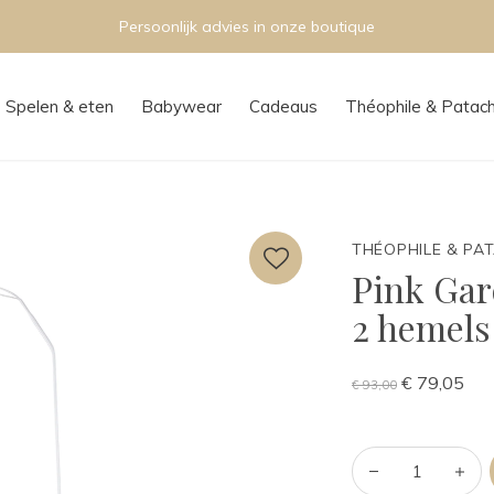
Persoonlijk advies in onze boutique
Spelen & eten
Babywear
Cadeaus
Théophile & Patac
THÉOPHILE & PA
Pink Gar
2 hemels
€ 79,05
€ 93,00